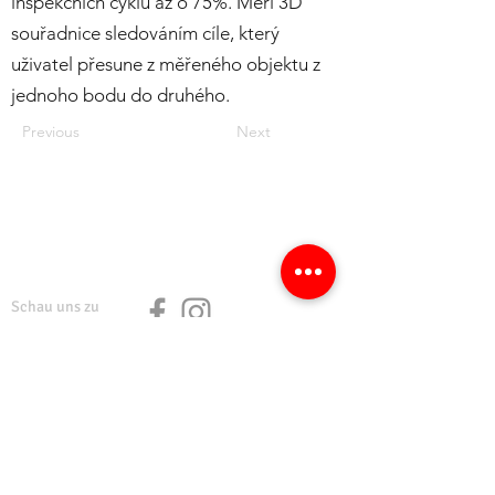
inspekčních cyklů až o 75%. Měří 3D
souřadnice sledováním cíle, který
uživatel přesune z měřeného objektu z
jednoho bodu do druhého.
Previous
Next
Schau uns zu
Ceník
Mitgliedschaft
Parken
Darlehensbedingungen
Kontakt